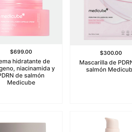
$
699.00
$
300.00
ema hidratante de
Mascarilla de PDR
geno, niacinamida y
salmón Medicu
PDRN de salmón
Medicube