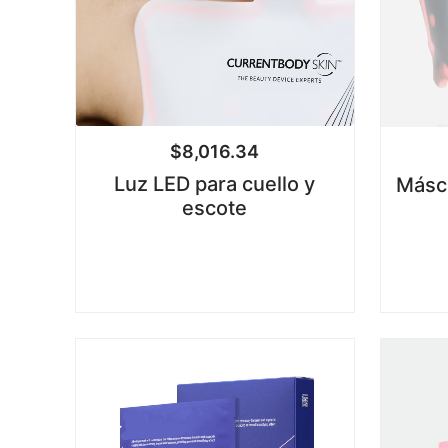
$
8,016.34
Luz LED para cuello y
Másca
escote