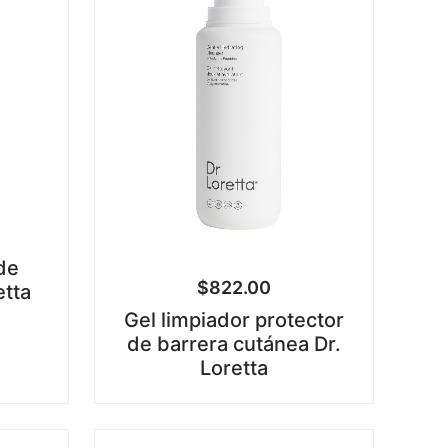
de
$
822.00
etta
Gel limpiador protector
de barrera cutánea Dr.
Loretta