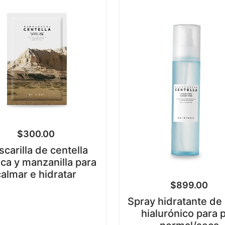
$
300.00
carilla de centella
ica y manzanilla para
calmar e hidratar
$
899.00
Spray hidratante de
hialurónico para p