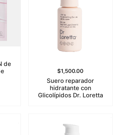
N de
be
$
1,500.00
Suero reparador
hidratante con
Glicolípidos Dr. Loretta