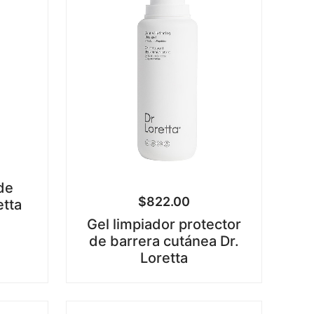
de
$
822.00
etta
Gel limpiador protector
de barrera cutánea Dr.
Loretta