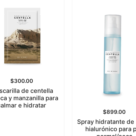
$
300.00
carilla de centella
ica y manzanilla para
calmar e hidratar
$
899.00
Spray hidratante de
hialurónico para p