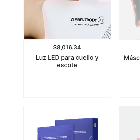
$
8,016.34
Luz LED para cuello y
Másca
escote