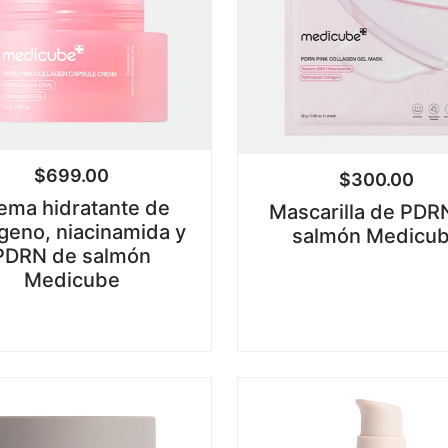
$
699.00
$
300.00
ema hidratante de
Mascarilla de PDR
geno, niacinamida y
salmón Medicu
PDRN de salmón
Medicube