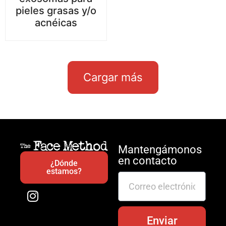
pieles grasas y/o
acnéicas
Cargar más
Mantengámonos
en contacto
¿Dónde
estamos?
Enviar