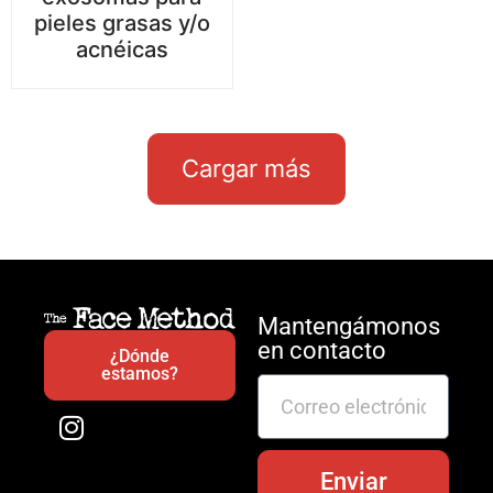
pieles grasas y/o
acnéicas
Cargar más
Mantengámonos
en contacto
¿Dónde
estamos?
Enviar