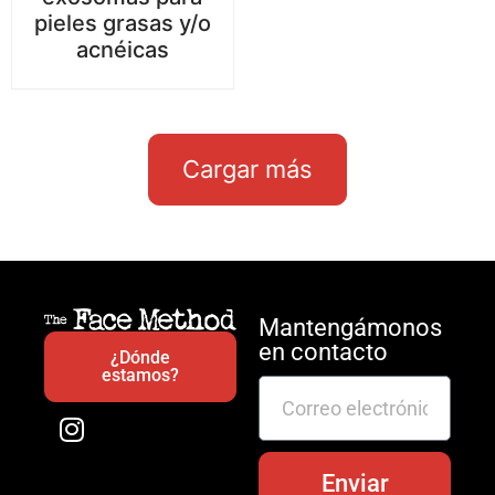
pieles grasas y/o
acnéicas
Cargar más
Mantengámonos
en contacto
¿Dónde
estamos?
Enviar