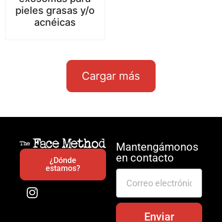
pieles grasas y/o
acnéicas
Cargar más
Mantengámonos
en contacto
¿Dónde
estamos?
Enviar