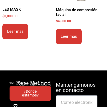
LED MASK
Máquina de compresión
facial
$
3,000.00
$
4,800.00
Leer más
Leer más
Mantengámonos
en contacto
¿Dónde
estamos?