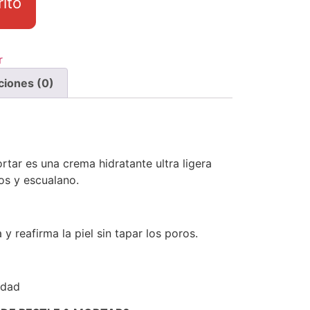
rito
r
ciones (0)
tar es una crema hidratante ultra ligera
os y escualano.
y reafirma la piel sin tapar los poros.
edad