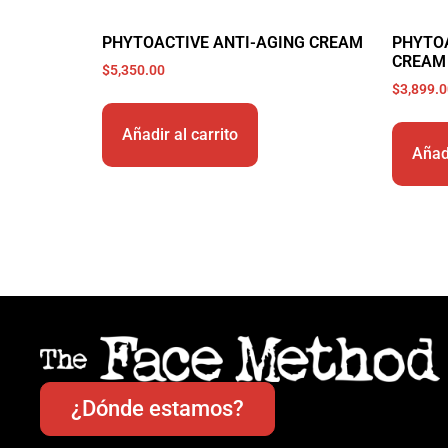
PHYTOACTIVE ANTI-AGING CREAM
PHYTOA
CREAM
$
5,350.00
$
3,899.
Añadir al carrito
Añadi
¿Dónde estamos?