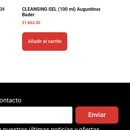
CH
CLEANSING GEL (100 ml) Augustinus
Bader
$
1,863.00
Añadir al carrito
ontacto
Enviar
 nuestras últimas noticias y ofertas