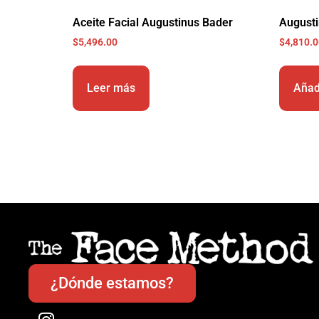
Aceite Facial Augustinus Bader
August
$
5,496.00
$
4,810.
Leer más
Añadi
¿Dónde estamos?