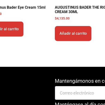
inus Bader Eye Cream 15ml
AUGUSTINUS BADER THE RI
CREAM 30ML
00
$
4,135.00
r al carrito
Añadir al carrito
Mantengámonos en c
Manténgase al día con