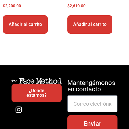
$
2,200.00
$
2,610.00
Añadir al carrito
Añadir al carrito
Mantengámonos
en contacto
¿Dónde
estamos?
Enviar