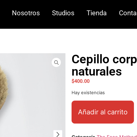
Nosotros
Studios
Tienda
Conta
Cepillo cor
naturales
$
400.00
Hay existencias
Añadir al carrito
Categoría
The Face Method