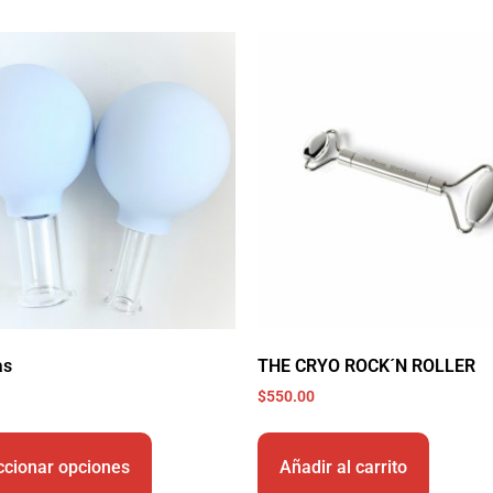
as
THE CRYO ROCK´N ROLLER
$
550.00
ccionar opciones
Añadir al carrito