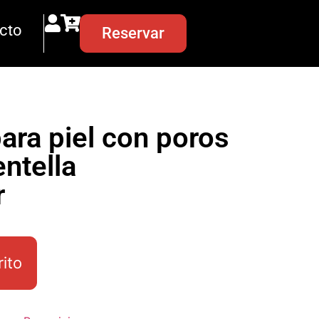
cto
Reservar
ara piel con poros
ntella
r
rito