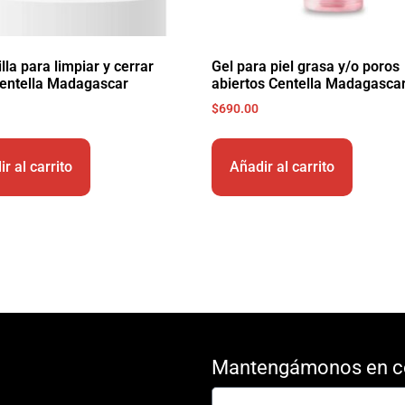
lla para limpiar y cerrar
Gel para piel grasa y/o poros
entella Madagascar
abiertos Centella Madagasca
$
690.00
r al carrito
Añadir al carrito
Mantengámonos en c