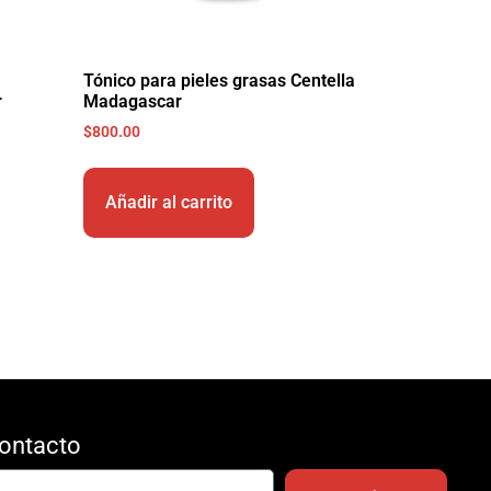
Tónico para pieles grasas Centella
r
Madagascar
$
800.00
Añadir al carrito
ontacto