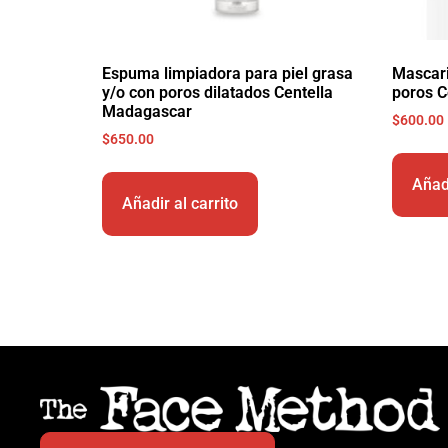
Espuma limpiadora para piel grasa
Mascari
y/o con poros dilatados Centella
poros C
Madagascar
$
600.00
$
650.00
Añadi
Añadir al carrito