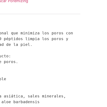
scar Poremizing
onal que minimiza los poros con 
9 péptidos limpia los poros y 
ad de la piel.

cto:

 poros.

le

a asiática, sales minerales, 
 aloe barbadensis