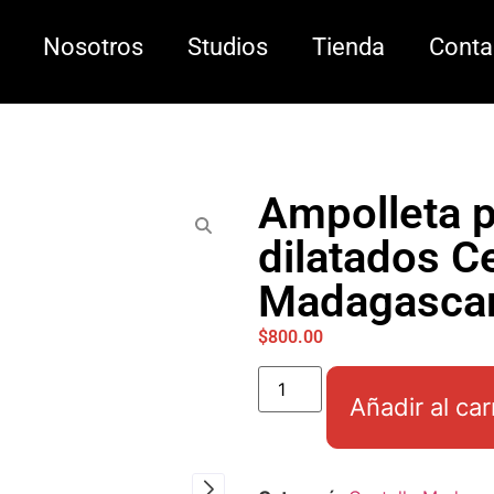
Nosotros
Studios
Tienda
Conta
Ampolleta p
dilatados Ce
Madagasca
$
800.00
Añadir al car