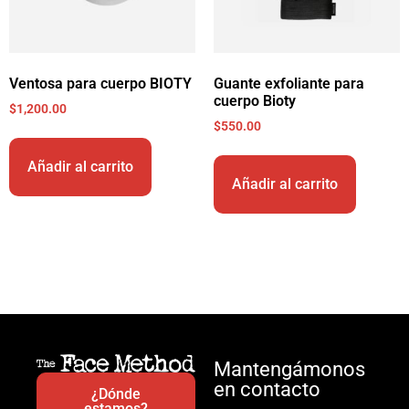
Ventosa para cuerpo BIOTY
Guante exfoliante para
cuerpo Bioty
$
1,200.00
$
550.00
Añadir al carrito
Añadir al carrito
Mantengámonos
en contacto
¿Dónde
estamos?